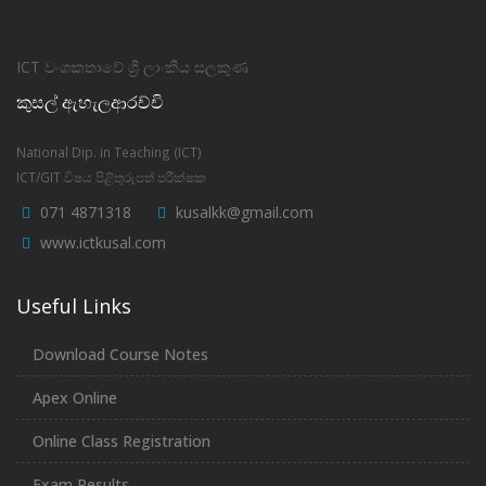
ICT වංශකතාවේ ශ්‍රී ලාංකීය සලකුණ
කුසල් ඇහැලආරච්චි
National Dip. in Teaching (ICT)
ICT/GIT විෂය පිළිතුරුපත් පරීක්ෂක
071 4871318
kusalkk@gmail.com
www.ictkusal.com
Useful Links
Download Course Notes
Apex Online
Online Class Registration
Exam Results